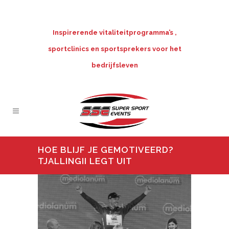
Inspirerende vitaliteitprogramma’s ,
sportclinics en sportsprekers voor het
bedrijfsleven
HOE BLIJF JE GEMOTIVEERD?
TJALLINGII LEGT UIT