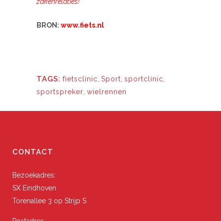
zakenrelaties!
BRON:
www.fiets.nl
TAGS:
fietsclinic
,
Sport
,
sportclinic
,
sportspreker
,
wielrennen
CONTACT
Bezoekadres:
SX Eindhoven
Torenallee 3 op Strijp S