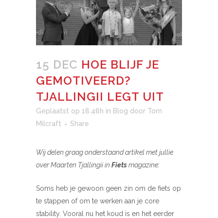
15 DEC
HOE BLIJF JE
GEMOTIVEERD?
TJALLINGII LEGT UIT
Geplaatst op 18:48h
in
Blog
door
Tom
Milcraft
Share
Wij delen graag onderstaand artikel met jullie
over Maarten Tjallingii in
Fiets
magazine:
Soms heb je gewoon geen zin om de fiets op
te stappen of om te werken aan je core
stability. Vooral nu het koud is en het eerder