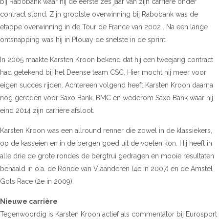
bij Rabobank waar hij de eerste zes jaar van zijn carrière onder
contract stond. Zijn grootste overwinning bij Rabobank was de
etappe overwinning in de Tour de France van 2002 . Na een lange
ontsnapping was hij in Plouay de snelste in de sprint.
In 2005 maakte Karsten Kroon bekend dat hij een tweejarig contract
had getekend bij het Deense team CSC. Hier mocht hij meer voor
eigen succes rijden. Achtereen volgend heeft Karsten Kroon daarna
nog gereden voor Saxo Bank, BMC en wederom Saxo Bank waar hij
eind 2014 zijn carrière afsloot.
Karsten Kroon was een allround renner die zowel in de klassiekers,
op de kasseien en in de bergen goed uit de voeten kon. Hij heeft in
alle drie de grote rondes de bergtrui gedragen en mooie resultaten
behaald in o.a. de Ronde van Vlaanderen (4e in 2007) en de Amstel
Gols Race (2e in 2009).
Nieuwe carrière
Tegenwoordig is Karsten Kroon actief als commentator bij Eurosport