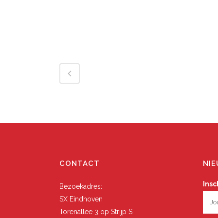
CONTACT
NIE
Insc
Bezoekadres:
SX Eindhoven
Torenallee 3 op Strijp S