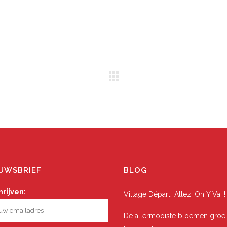
UWSBRIEF
BLOG
hrijven:
Village Départ “Allez, On Y Va…!
De allermooiste bloemen groei