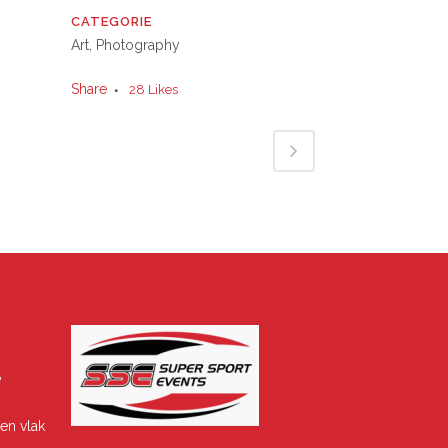
CATEGORIE
Art, Photography
Share
28
Likes
”
en vlak