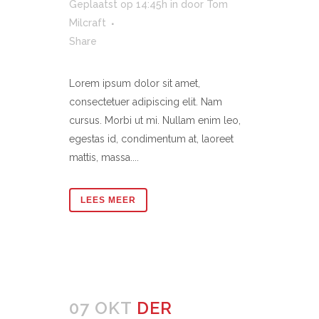
Geplaatst op 14:45h
in
door
Tom
Milcraft
Share
Lorem ipsum dolor sit amet,
consectetuer adipiscing elit. Nam
cursus. Morbi ut mi. Nullam enim leo,
egestas id, condimentum at, laoreet
mattis, massa....
LEES MEER
07 OKT
DER