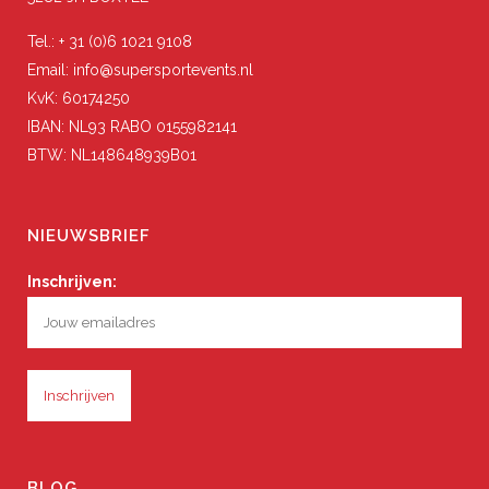
Tel.: + 31 (0)6 1021 9108
Email: info@supersportevents.nl
KvK: 60174250
IBAN: NL93 RABO 0155982141
BTW: NL148648939B01
NIEUWSBRIEF
Inschrijven:
BLOG