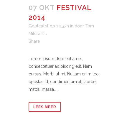
07 OKT
FESTIVAL
2014
Geplaatst op 14:33h
in
door
Tom
Milcraft
Share
Lorem ipsum dolor sit amet,
consectetuer adipiscing elit. Nam
cursus. Morbi ut mi. Nullam enim leo,
egestas id, condimentum at, laoreet
mattis, massa....
LEES MEER