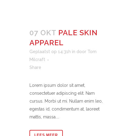
07 OKT
PALE SKIN
APPAREL
Geplaatst op 14:31h
in
door
Tom
Milcraft
Share
Lorem ipsum dolor sit amet,
consectetuer adipiscing elit. Nam
cursus. Morbi ut mi. Nullam enim leo,
egestas id, condimentum at, laoreet
mattis, massa....
LEES MEER