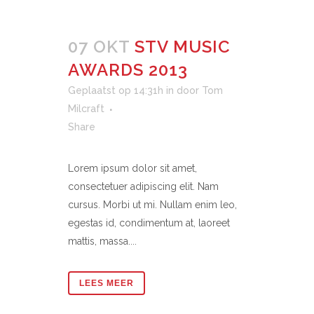
07 OKT
STV MUSIC
AWARDS 2013
Geplaatst op 14:31h
in
door
Tom
Milcraft
Share
Lorem ipsum dolor sit amet,
consectetuer adipiscing elit. Nam
cursus. Morbi ut mi. Nullam enim leo,
egestas id, condimentum at, laoreet
mattis, massa....
LEES MEER