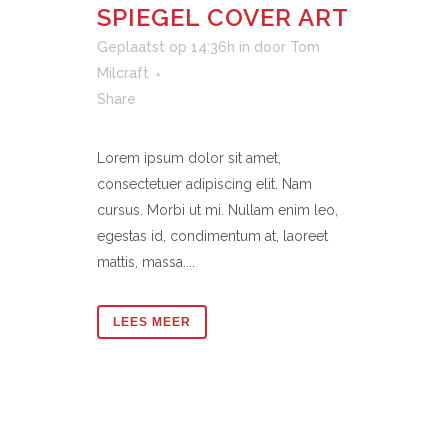
SPIEGEL COVER ART
Geplaatst op 14:36h
in
door
Tom
Milcraft
Share
Lorem ipsum dolor sit amet,
consectetuer adipiscing elit. Nam
cursus. Morbi ut mi. Nullam enim leo,
egestas id, condimentum at, laoreet
mattis, massa....
LEES MEER