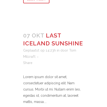
07 OKT
LAST
ICELAND SUNSHINE
Geplaatst op 14:23h
in
door
Tom
Milcraft
Share
Lorem ipsum dolor sit amet,
consectetuer adipiscing elit. Nam
cursus. Morbi ut mi. Nullam enim leo,
egestas id, condimentum at, laoreet
mattis, massa....