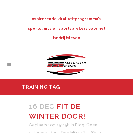
Inspirerende vitaliteitprogramma’s ,
sportclinics en sportsprekers voor het
bedrijfsleven
TRAINING TAG
16 DEC
FIT DE
WINTER DOOR!
Geplaatst op 15:45h
in
Blog
,
Geen
categorie
door
Tom Milcraft
Share